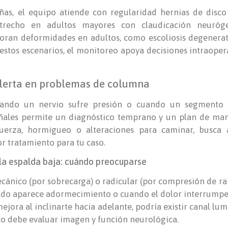
ñas, el equipo atiende con regularidad hernias de disco
strecho en adultos mayores con claudicación neurógen
loran deformidades en adultos, como escoliosis degenerati
 estos escenarios, el monitoreo apoya decisiones intraope
alerta en problemas de columna
ando un nervio sufre presión o cuando un segmento ve
ñales permite un diagnóstico temprano y un plan de man
uerza, hormigueo o alteraciones para caminar, busca 
or tratamiento para tu caso.
 la espalda baja: cuándo preocuparse
cánico (por sobrecarga) o radicular (por compresión de raí
ndo aparece adormecimiento o cuando el dolor interrumpe s
jora al inclinarte hacia adelante, podría existir canal lumb
o debe evaluar imagen y función neurológica.