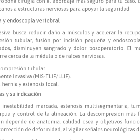
 propone cirugía con el abordaje más seguro para tu caso. 
anos a estructuras nerviosas para apoyar la seguridad.
a y endoscopía vertebral
siva busca reducir daño a músculos y acelerar la recuper
sión tubular, fusión por incisión pequeña y endoscopía
iados, disminuyen sangrado y dolor posoperatorio. El 
e cerca de la médula o de raíces nerviosas.
compresión tubular.
te invasiva (MIS-TLIF/LLIF).
hernia y estenosis focal.
s y su indicación
inestabilidad marcada, estenosis multisegmentaria, tumo
mplia y control de la alineación. La descompresión más f
ión depende de anatomía, calidad ósea y objetivos funcio
corrección de deformidad, al vigilar señales neurológicas du