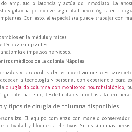
 de amplitud o latencia y actúa de inmediato. La anes
sta vigilancia promueve seguridad neurológica en cirugía
mplantes. Con esto, el especialista puede trabajar con ma
ambios en la médula y raíces.
e técnica e implantes.
 anatomía e impulsos nerviosos.
entros médicos de la colonia Nápoles
renados y protocolos claros muestran mejores parámetr
 acceden a tecnología y personal con experiencia para est
 la
cirugía de columna con monitoreo neurofisiológico
, p
úrgico del paciente, desde la planeación hasta la recupera
 y tipos de cirugía de columna disponibles
ersonaliza. El equipo comienza con manejo conservador c
 de actividad y bloqueos selectivos. Si los síntomas persi