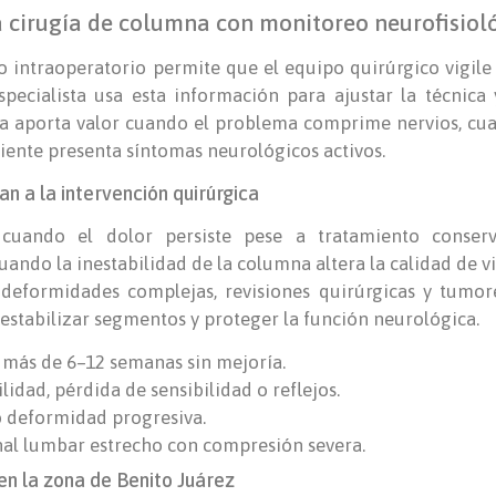
 cirugía de columna con monitoreo neurofisiol
o intraoperatorio permite que el equipo quirúrgico vigile 
specialista usa esta información para ajustar la técnica 
ta aporta valor cuando el problema comprime nervios, cua
iente presenta síntomas neurológicos activos.
an a la intervención quirúrgica
 cuando el dolor persiste pese a tratamiento conserv
uando la inestabilidad de la columna altera la calidad de v
, deformidades complejas, revisiones quirúrgicas y tumore
 estabilizar segmentos y proteger la función neurológica.
 más de 6–12 semanas sin mejoría.
lidad, pérdida de sensibilidad o reflejos.
o deformidad progresiva.
nal lumbar estrecho con compresión severa.
en la zona de Benito Juárez