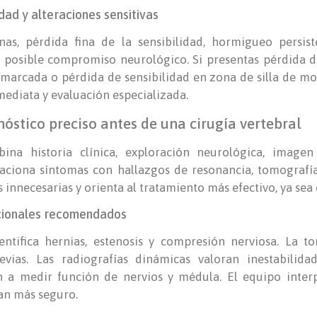
dad y alteraciones sensitivas
as, pérdida fina de la sensibilidad, hormigueo persis
 posible compromiso neurológico. Si presentas pérdida de
 marcada o pérdida de sensibilidad en zona de silla de mon
mediata y evaluación especializada.
nóstico preciso antes de una cirugía vertebral
ina historia clínica, exploración neurológica, imagen
laciona síntomas con hallazgos de resonancia, tomografía
s innecesarias y orienta al tratamiento más efectivo, ya se
ncionales recomendados
ntifica hernias, estenosis y compresión nerviosa. La t
revias. Las radiografías dinámicas valoran inestabilida
 a medir función de nervios y médula. El equipo inter
an más seguro.