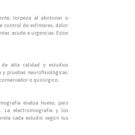
tente, torpeza al abotonar o
 control de esfínteres, dolor
tar, acude a urgencias. Estos
 de alta calidad y estudios
 y pruebas neurofisiológicas.
a conservador o quirúrgico.
omografía evalúa hueso, pars
d. La electromiografía y los
preta cada estudio según tus