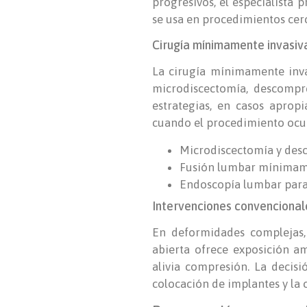
progresivos, el especialista
se usa en procedimientos cerc
Cirugía mínimamente invasiv
La cirugía mínimamente inva
microdiscectomía, descompre
estrategias, en casos aprop
cuando el procedimiento ocurr
Microdiscectomía y des
Fusión lumbar mínimamen
Endoscopía lumbar para 
Intervenciones convencionale
En deformidades complejas, 
abierta ofrece exposición a
alivia compresión. La decis
colocación de implantes y la 