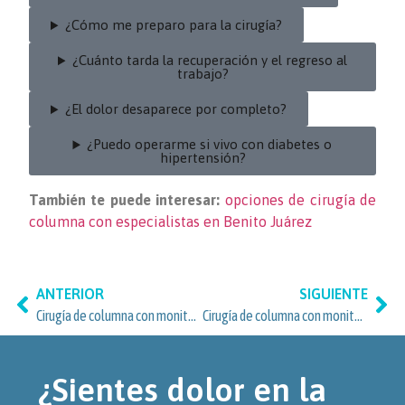
¿Cómo me preparo para la cirugía?
¿Cuánto tarda la recuperación y el regreso al
trabajo?
¿El dolor desaparece por completo?
¿Puedo operarme si vivo con diabetes o
hipertensión?
También te puede interesar:
opciones de cirugía de
columna con especialistas en Benito Juárez
ANTERIOR
SIGUIENTE
Cirugía de columna con monitoreo neurofisiológico en Narvarte Oriente
Cirugía de columna con monitoreo neurofisiológico: opciones avanzadas para pacientes en Nápoles, Benito Juárez
¿Sientes dolor en la