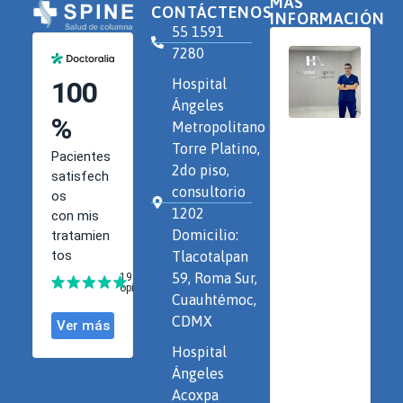
MÁS
CONTÁCTENOS
INFORMACIÓN
55 1591
7280
Hospital
Ángeles
Metropolitano
Torre Platino,
2do piso,
consultorio
1202
Domicilio:
Tlacotalpan
59, Roma Sur,
Cuauhtémoc,
CDMX
Hospital
Ángeles
Acoxpa