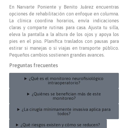
En Narvarte Poniente y Benito Juárez encuentras
opciones de rehabilitación con enfoque en columna.
La clínica coordina horarios, envía indicaciones
claras y comparte rutinas para casa. Ajusta tu silla,
eleva la pantalla a la altura de los ojos y apoya los
pies en el piso. Planifica traslados con pausas para
estirar si manejas o si viajas en transporte público.
Pequeños cambios sostienen grandes avances.
Preguntas frecuentes
¿Qué es el monitoreo neurofisiológico
intraoperatorio?
¿Quiénes se benefician más de este
monitoreo?
¿La cirugía mínimamente invasiva aplica para
todos?
¿Qué riesgos existen y cómo se reducen?