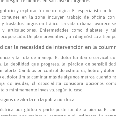
 de riesgo frecuentes en San José Insurgentes
gatorio y exploración neurológica. El especialista mide fu
o comunes en la zona incluyen trabajo de oficina co
 traslados largos en tráfico. La vida urbana favorece s
 y articulaciones. Enfermedades como diabetes y ta
recuperación. Un plan preventivo y un diagnóstico a tiempo
dicar la necesidad de intervención en la colum
encia y la ruta de manejo. El dolor lumbar o cervical qu
. La debilidad que progresa, la pérdida de sensibilid
n alerta. Cambios en control de esfínteres, fiebre y dolo
 el dolor limita caminar más de algunos metros, cuando not
ja de ayudar, el especialista considera opciones com
rta o mínimamente invasiva, según tu caso.
 signos de alerta en la población local
léctrica por glúteo y parte posterior de la pierna. El c
 caminar, que mejora al sentarte o al inclinarte. La com