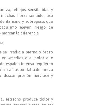
erza, reflejos, sensibilidad y
n muchas horas sentado, uso
edentarismo y sobrepeso, que
baquismo elevan riesgo de
 marcan la diferencia.
na
e se irradia a pierna o brazo
ad en «media» o el dolor que
r de espalda intensa requieren
as caídas por falta de fuerza
o descompresión nerviosa y
anal estrecho produce dolor y
presión cervical puede causar