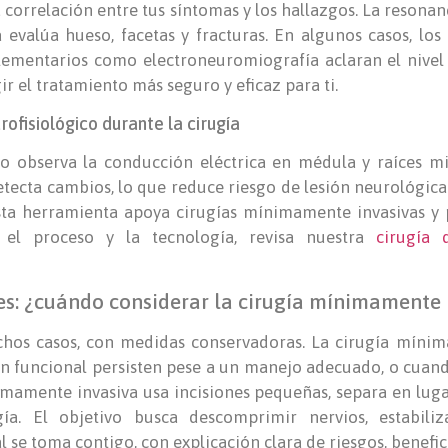
la correlación entre tus síntomas y los hallazgos. La resona
a evalúa hueso, facetas y fracturas. En algunos casos, los
lementarios como electroneuromiografía aclaran el nivel
r el tratamiento más seguro y eficaz para ti.
ofisiológico durante la cirugía
o observa la conducción eléctrica en médula y raíces mie
tecta cambios, lo que reduce riesgo de lesión neurológica
 Esta herramienta apoya cirugías mínimamente invasivas y
 el proceso y la tecnología, revisa nuestra
cirugía
es: ¿cuándo considerar la cirugía mínimamente 
uchos casos, con medidas conservadoras. La cirugía mínim
ón funcional persisten pese a un manejo adecuado, o cuand
nimamente invasiva usa incisiones pequeñas, separa en luga
ía. El objetivo busca descomprimir nervios, estabili
l se toma contigo, con explicación clara de riesgos, benefici