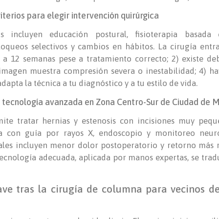
terios para elegir intervención quirúrgica
s incluyen educación postural, fisioterapia basada e
loqueos selectivos y cambios en hábitos. La cirugía entr
a 12 semanas pese a tratamiento correcto; 2) existe deb
 imagen muestra compresión severa o inestabilidad; 4) ha
dapta la técnica a tu diagnóstico y a tu estilo de vida.
e tecnología avanzada en Zona Centro-Sur de Ciudad de 
ite tratar hernias y estenosis con incisiones muy peque
ra con guía por rayos X, endoscopio y monitoreo neuro
iales incluyen menor dolor postoperatorio y retorno más r
 tecnología adecuada, aplicada por manos expertas, se trad
ave tras la cirugía de columna para vecinos de