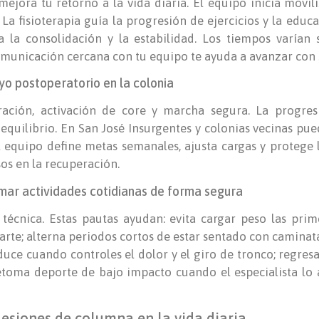
mejora tu retorno a la vida diaria. El equipo inicia movil
 La fisioterapia guía la progresión de ejercicios y la educ
ca la consolidación y la estabilidad. Los tiempos varían
omunicación cercana con tu equipo te ayuda a avanzar con 
oyo postoperatorio en la colonia
iración, activación de core y marcha segura. La progres
 equilibrio. En San José Insurgentes y colonias vecinas pu
 equipo define metas semanales, ajusta cargas y protege 
sos en la recuperación.
ar actividades cotidianas de forma segura
técnica. Estas pautas ayudan: evita cargar peso las prim
arte; alterna periodos cortos de estar sentado con caminat
uce cuando controles el dolor y el giro de tronco; regresa 
toma deporte de bajo impacto cuando el especialista lo 
lesiones de columna en la vida diaria