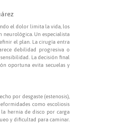
uárez
o el dolor limita la vida, los
 neurológica. Un especialista
inir el plan. La cirugía entra
rece debilidad progresiva o
ensibilidad. La decisión final
ión oportuna evita secuelas y
echo por desgaste (estenosis),
 deformidades como escoliosis
la hernia de disco por carga
gueo y dificultad para caminar.