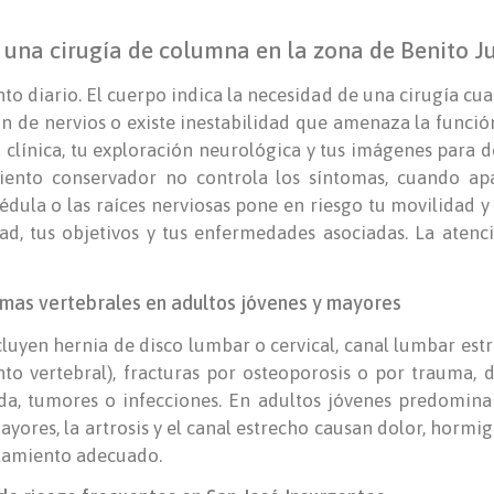
 una cirugía de columna en la zona de Benito J
 diario. El cuerpo indica la necesidad de una cirugía cuand
 de nervios o existe inestabilidad que amenaza la función
 clínica, tu exploración neurológica y tus imágenes para def
iento conservador no controla los síntomas, cuando apa
dula o las raíces nerviosas pone en riesgo tu movilidad y s
dad, tus objetivos y tus enfermedades asociadas. La atenc
emas vertebrales en adultos jóvenes y mayores
luyen hernia de disco lumbar o cervical, canal lumbar estr
ento vertebral), fracturas por osteoporosis o por trauma,
da, tumores o infecciones. En adultos jóvenes predomina 
ayores, la artrosis y el canal estrecho causan dolor, hormi
atamiento adecuado.