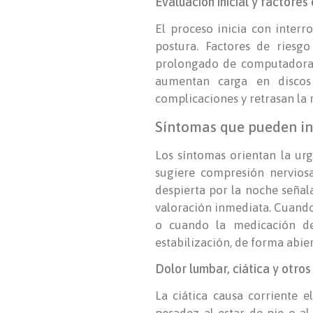
Evaluación inicial y factores
El proceso inicia con interro
postura. Factores de riesg
prolongado de computadora y
aumentan carga en discos
complicaciones y retrasan la 
Síntomas que pueden in
Los síntomas orientan la urg
sugiere compresión nerviosa
despierta por la noche señala
valoración inmediata. Cuando
o cuando la medicación de
estabilización, de forma abie
Dolor lumbar, ciática y otros
La ciática causa corriente e
pesadez al estar de pie o al