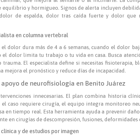
 equilibrio y hormigueo. Signos de alerta incluyen debili
 dolor de espalda, dolor tras caída fuerte y dolor qu
ialista en columna vertebral
el dolor dura más de 4 a 6 semanas, cuando el dolor baj
 el dolor limita tu trabajo o tu vida en casa. Busca atenc
 o trauma. El especialista define si necesitas fisioterapia,
a mejora el pronóstico y reduce días de incapacidad.
 apoyo de neurofisiología en Benito Juárez
ntervenciones innecesarias. El plan combina historia clíni
el caso requiere cirugía, el equipo integra monitoreo neu
osa en tiempo real. Esta herramienta ayuda a prevenir dañ
nte en cirugías de descompresión, fusiones, deformidades o
 clínica y de estudios por imagen