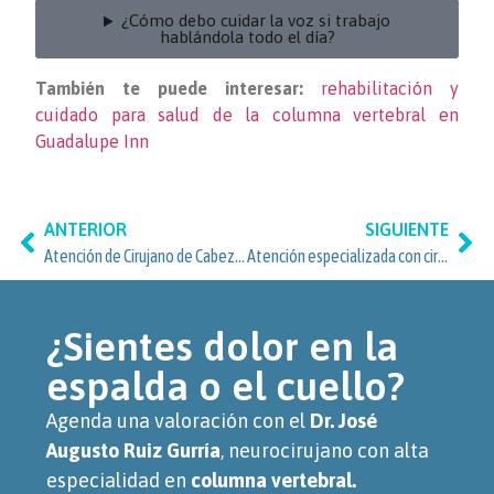
¿Cómo debo cuidar la voz si trabajo
hablándola todo el día?
También te puede interesar:
rehabilitación y
cuidado para salud de la columna vertebral en
Guadalupe Inn
ANTERIOR
SIGUIENTE
Atención de Cirujano de Cabeza y Cuello en Guadalupe Inn y Álvaro Obregón
Atención especializada con cirujano de cabeza y cuello en Clínica Spine para vecinos de Del Carmen, Coyoacán
¿Sientes dolor en la
espalda o el cuello?
Agenda una valoración con el
Dr. José
Augusto Ruiz Gurría
, neurocirujano con alta
especialidad en
columna vertebral.