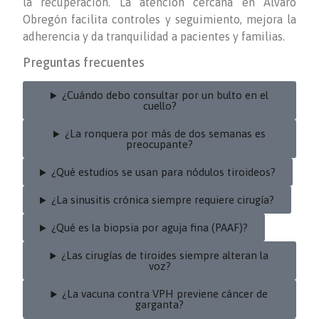
la recuperación. La atención cercana en Álvaro
Obregón facilita controles y seguimiento, mejora la
adherencia y da tranquilidad a pacientes y familias.
Preguntas frecuentes
¿Cuándo debo consultar por un bulto en el
cuello?
¿La ronquera por más de dos semanas es
preocupante?
¿Qué estudios se usan para nódulos tiroideos?
¿La sinusitis crónica siempre requiere cirugía?
¿Qué es la biopsia por aguja fina (PAAF)?
¿Las cirugías de tiroides siempre alteran la
voz?
¿La vacuna contra VPH previene cáncer de
garganta?