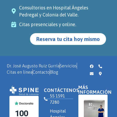
Consultorios en Hospital Ángeles
Pedregal y Colonia del Valle.
Citas presenciales y online.
Reserva tu cita hoy mismo
Dr. José Augusto Ruiz Gurría
Servicios
Citas en línea
Contacto
Blog
MÁS
CONTÁCTENOS
INFORMACIÓN
55 1591
7280
Hospital