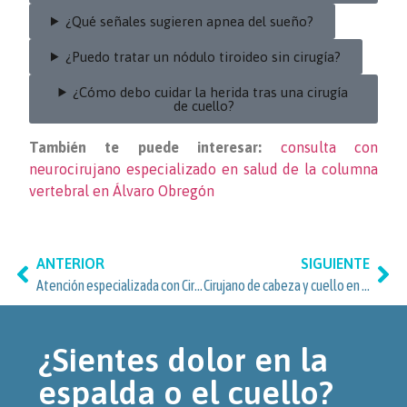
¿Qué señales sugieren apnea del sueño?
¿Puedo tratar un nódulo tiroideo sin cirugía?
¿Cómo debo cuidar la herida tras una cirugía
de cuello?
También te puede interesar:
consulta con
neurocirujano especializado en salud de la columna
vertebral en Álvaro Obregón
ANTERIOR
SIGUIENTE
Atención especializada con Cirujano de Cabeza y Cuello en Clínica para pacientes de Jardines del Pedregal y Álvaro Obregón
Cirujano de cabeza y cuello en Coyoacán: atención especializada en Clínica Spine
¿Sientes dolor en la
espalda o el cuello?