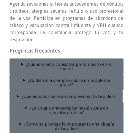
Agenda revisiones si tienes antecedentes de nódulos
tiroideos, alergias severas, reflujo o uso profesional
de la voz. Participa en programas de abandono de
tabaco y vacunación contra influenza y VPH cuando
corresponda. La constancia protege tu voz y tu
respiración.
Preguntas frecuentes
¿Cuándo debo consultar por un bulto en el
cuello?
¿La disfonía siempre indica un problema
grave?
¿Qué estudios se usan para evaluar la tiroides?
¿La cirugía endoscópica nasal ayuda en
sinusitis crónica?
¿Cómo se protege la voz durante una cirugía
de tiroides?