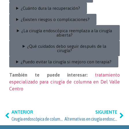
¿Cuánto dura la recuperación?
¿Existen riesgos o complicaciones?
¿La cirugía endoscópica reemplaza a la cirugía
abierta?
¿Qué cuidados debo seguir después de la
cirugía?
¿Puedo evitar la cirugía si mejoro con terapia?
También te puede interesar:
tratamiento
especializado para cirugía de columna en Del Valle
Centro
ANTERIOR
SIGUIENTE
Cirugía endoscópica de columna: ¿cuándo considerarla en Benito Juárez y Del Valle Centro?
Alternativas en cirugía endoscópica de columna en Narvarte Oriente y Benito Juárez