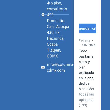
4to piso,
consultorio
455
Domicilio:
Calz. Acoxpa
430, Ex
Hacienda
Coapa,
Tlalpan,
CDMX
info@columna-
cdmx.com