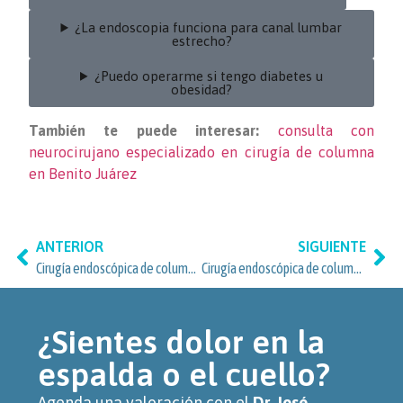
¿La endoscopia funciona para canal lumbar
estrecho?
¿Puedo operarme si tengo diabetes u
obesidad?
También te puede interesar:
consulta con
neurocirujano especializado en cirugía de columna
en Benito Juárez
ANTERIOR
SIGUIENTE
Cirugía endoscópica de columna: opciones y cuidado en Del Valle Norte
Cirugía endoscópica de columna en Del Valle Sur: opciones y cuidados
¿Sientes dolor en la
espalda o el cuello?
Agenda una valoración con el
Dr. José