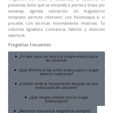
presentas dolor que se extiende a pierna o brazo por
semanas, agenda valoración. Un diagnóstico
temprano permite intervenir con fisioterapia o, si
procede, con técnicas mínimamente invasivas. Tu
columna agradece constancia, hábitos y atención
oportuna.
Preguntas frecuentes
¿En qué casos se indica la cirugía endoscópica
de columna?
¿Qué diferencia hay entre endoscopia y cirugía
abierta tradicional?
¿Cuánto tarda la recuperación después de una
endoscopia de columna?
¿Qué riesgos existen con la cirugía
endoscópica?
¿Necesito resonancia magnética siempre?