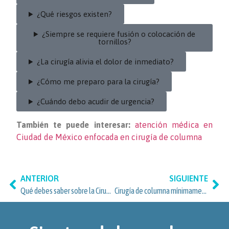
¿Qué riesgos existen?
¿Siempre se requiere fusión o colocación de
tornillos?
¿La cirugía alivia el dolor de inmediato?
¿Cómo me preparo para la cirugía?
¿Cuándo debo acudir de urgencia?
También te puede interesar:
atención médica en
Ciudad de México enfocada en cirugía de columna
ANTERIOR
SIGUIENTE
Qué debes saber sobre la Cirugía de Columna Mínimamente Invasiva en Benito Juárez y San José Insurgentes
Cirugía de columna mínimamente invasiva para vecinos de Granada en Miguel Hidalgo