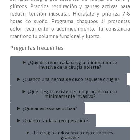
glúteos. Practica respiración y pausas activas para
reducir tensión muscular. Hidrátate y prioriza 7-8
horas de sueño. Programa chequeos si presentas
dolor recurrente o adormecimiento. Tu constancia
mantiene tu columna funcional y fuerte.
Preguntas frecuentes
¿Qué diferencia a la cirugía mínimamente
invasiva de la cirugía abierta?
¿Cuándo una hernia de disco requiere cirugía?
¿Qué riesgos existen en un procedimiento
mínimamente invasivo?
¿Qué anestesia se utiliza?
¿Cuánto tarda la recuperación?
¿La cirugía endoscópica deja cicatrices
grandes?