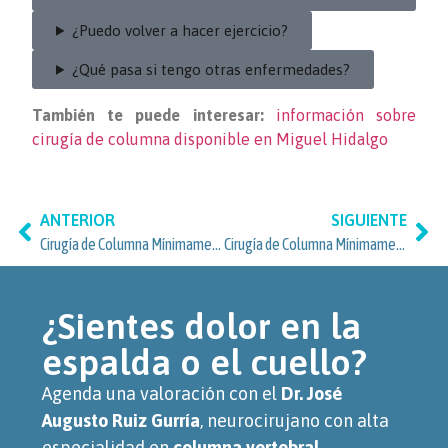
¿Puedo volver a hacer ejercicio?
¿Qué pasa si tengo otras enfermedades?
También te puede interesar:
información sobre
cirugía de columna disponible en Miguel Hidalgo
ANTERIOR
SIGUIENTE
Cirugía de Columna Mínimamente Invasiva: opciones personalizadas para vecinos de Irrigación, Miguel Hidalgo
Cirugía de Columna Mínimamente Invasiva en Roma Sur y Cuauhtémoc
¿Sientes dolor en la
espalda o el cuello?
Agenda una valoración con el
Dr. José
Augusto Ruiz Gurría
, neurocirujano con alta
especialidad en
columna vertebral.