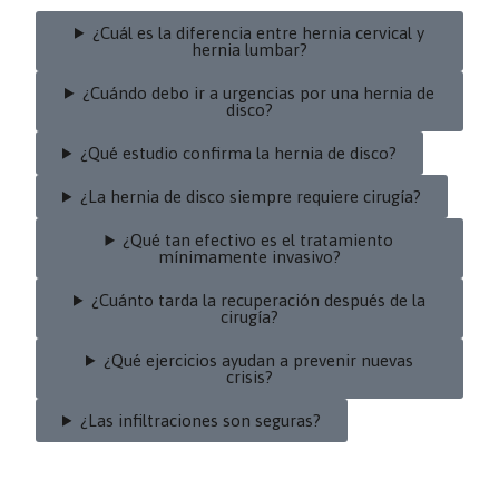
¿Cuál es la diferencia entre hernia cervical y
hernia lumbar?
¿Cuándo debo ir a urgencias por una hernia de
disco?
¿Qué estudio confirma la hernia de disco?
¿La hernia de disco siempre requiere cirugía?
¿Qué tan efectivo es el tratamiento
mínimamente invasivo?
¿Cuánto tarda la recuperación después de la
cirugía?
¿Qué ejercicios ayudan a prevenir nuevas
crisis?
¿Las infiltraciones son seguras?