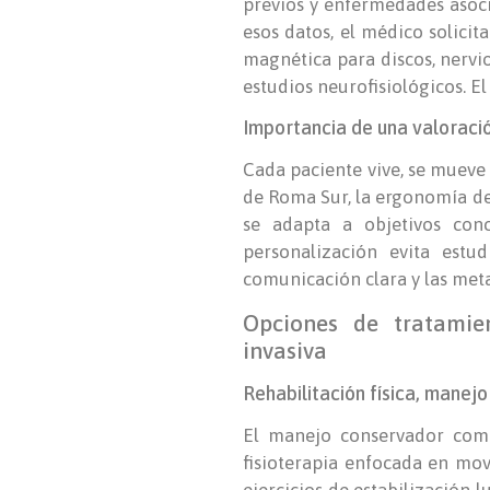
previos y enfermedades asocia
esos datos, el médico solicit
magnética para discos, nervio
estudios neurofisiológicos. El
Importancia de una valoració
Cada paciente vive, se mueve 
de Roma Sur, la ergonomía del 
se adapta a objetivos conc
personalización evita estu
comunicación clara y las meta
Opciones de tratamie
invasiva
Rehabilitación física, manej
El manejo conservador combi
fisioterapia enfocada en movi
ejercicios de estabilización 