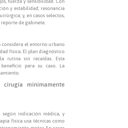
os, fuerza y sensibilidad. Con
ción y estabilidad; resonancia
rúrgica; y, en casos selectos,
l reporte de gabinete.
da considera el entorno urbano
dad física. El plan diagnóstico
a rutina sin recaídas. Esta
 beneficio para su caso. La
tamiento.
a cirugía mínimamente
s según indicación médica, y
rapia física usa técnicas como
eentrenamiento motor. En casos