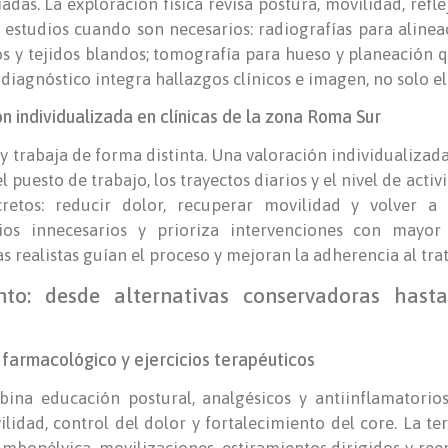
das. La exploración física revisa postura, movilidad, reflej
a estudios cuando son necesarios: radiografías para alinea
s y tejidos blandos; tomografía para hueso y planeación qui
 diagnóstico integra hallazgos clínicos e imagen, no solo e
n individualizada en clínicas de la zona Roma Sur
y trabaja de forma distinta. Una valoración individualiza
puesto de trabajo, los trayectos diarios y el nivel de activi
retos: reducir dolor, recuperar movilidad y volver a l
dios innecesarios y prioriza intervenciones con mayor
s realistas guían el proceso y mejoran la adherencia al tra
nto: desde alternativas conservadoras hast
o farmacológico y ejercicios terapéuticos
na educación postural, analgésicos y antiinflamatorio
lidad, control del dolor y fortalecimiento del core. La te
lumbopélvica, movilizaciones, estiramientos dirigidos y r