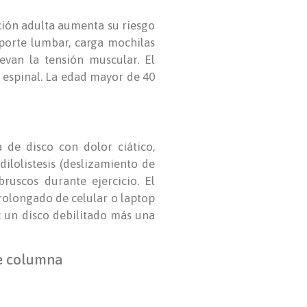
ción adulta aumenta su riesgo
oporte lumbar, carga mochilas
levan la tensión muscular. El
e espinal. La edad mayor de 40
 de disco con dolor ciático,
ilolistesis (deslizamiento de
ruscos durante ejercicio. El
prolongado de celular o laptop
: un disco debilitado más una
de columna