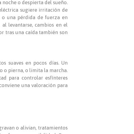
a noche o despierta del sueño.
éctrica sugiere irritación de
as o una pérdida de fuerza en
 al levantarse, cambios en el
lor tras una caída también son
tos suaves en pocos días. Un
o o pierna, o limita la marcha.
tad para controlar esfínteres
, conviene una valoración para
agravan o alivian, tratamientos