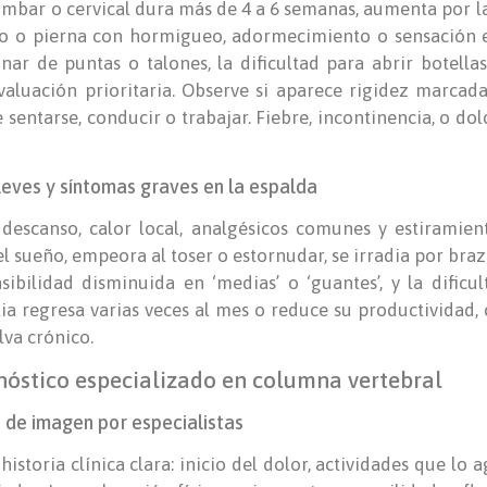
umbar o cervical dura más de 4 a 6 semanas, aumenta por l
lo o pierna con hormigueo, adormecimiento o sensación el
inar de puntas o talones, la dificultad para abrir botell
luación prioritaria. Observe si aparece rigidez marcada
 sentarse, conducir o trabajar. Fiebre, incontinencia, o do
leves y síntomas graves en la espalda
descanso, calor local, analgésicos comunes y estiramien
l sueño, empeora al toser o estornudar, se irradia por braz
sibilidad disminuida en ‘medias’ o ‘guantes’, y la dificul
tia regresa varias veces al mes o reduce su productividad
lva crónico.
nóstico especializado en columna vertebral
 de imagen por especialistas
 historia clínica clara: inicio del dolor, actividades que lo 