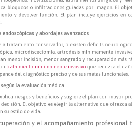
ica bloqueos o infiltraciones guiadas por imagen. El objet
ento y devolver función. El plan incluye ejercicios en c
.
as endoscópicas y abordajes avanzados
 a tratamiento conservador, o existen déficits neurológico
ica, microdiscectomía, artrodesis mínimamente invasiva
can menor incisión, menor sangrado y recuperación más ráp
 un
tratamiento mínimamente invasivo
que reduzca el daño 
epende del diagnóstico preciso y de sus metas funcionales.
o según la evaluación médica
explica riesgos y beneficios y sugiere el plan con mayor p
 decisión. El objetivo es elegir la alternativa que ofrezca 
 su estilo de vida.
ecuperación y el acompañamiento profesional t