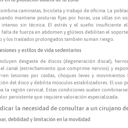
ombina caminatas, bicicleta y trabajo de oficina. La pobla
uando mantiene posturas fijas por horas, usa sillas sin s
 intenso sin técnica. El estrés y el sueño insuficiente e
 falta de fuerza en abdomen y glúteos debilitan el soport
rio y los traslados prolongados también suman riesgo.
esiones y estilos de vida sedentarios
ncluyen desgaste de discos (degeneración discal), hernia
s del canal (estrechamiento que comprime nervios) y espond
ren lesiones por caídas, choques leves y movimientos b
ión del disco y debilita músculos estabilizadores. El uso 
na la región cervical. Estas condiciones suelen combinarse
lor persistente que requiere valoración especializada.
icar la necesidad de consultar a un cirujano 
ar, debilidad y limitación en la movilidad