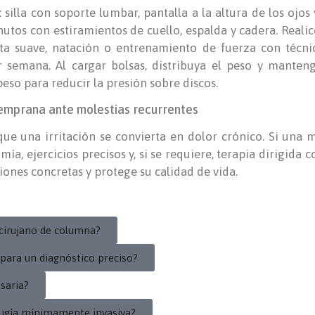
 silla con soporte lumbar, pantalla a la altura de los ojos 
utos con estiramientos de cuello, espalda y cadera. Realic
ta suave, natación o entrenamiento de fuerza con técnic
 semana. Al cargar bolsas, distribuya el peso y manteng
eso para reducir la presión sobre discos.
temprana ante molestias recurrentes
ue una irritación se convierta en dolor crónico. Si una 
ía, ejercicios precisos y, si se requiere, terapia dirigida
iones concretas y protege su calidad de vida.
cirujano de columna?
 para un diagnóstico preciso?
saria?
irugía mínimamente invasiva?