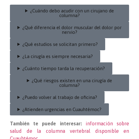
¿Cuándo debo acudir con un cirujano de
columna?
¿Qué diferencia el dolor muscular del dolor por
nervio?
¿Qué estudios se solicitan primero?
¿La cirugía es siempre necesaria?
¿Cuánto tiempo tarda la recuperación?
¿Qué riesgos existen en una cirugía de
columna?
¿Puedo volver al trabajo de oficina?
¿Atienden urgencias en Cuauhtémoc?
También te puede interesar:
información sobre
salud de la columna vertebral disponible en
Cuauhtémoc