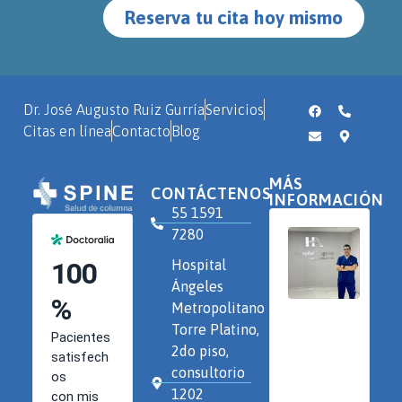
Reserva tu cita hoy mismo
Dr. José Augusto Ruiz Gurría
Servicios
Citas en línea
Contacto
Blog
MÁS
CONTÁCTENOS
INFORMACIÓN
55 1591
7280
Hospital
Ángeles
Metropolitano
Torre Platino,
2do piso,
consultorio
1202