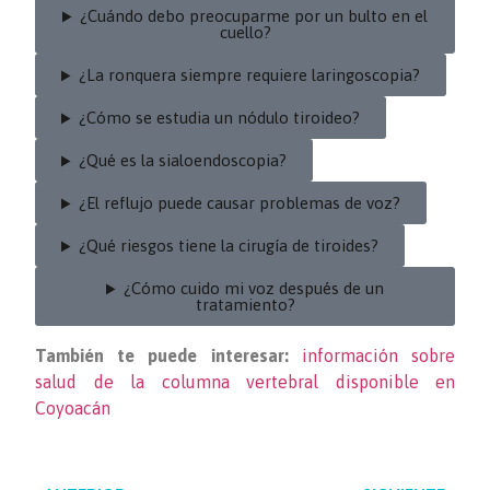
¿Cuándo debo preocuparme por un bulto en el
cuello?
¿La ronquera siempre requiere laringoscopia?
¿Cómo se estudia un nódulo tiroideo?
¿Qué es la sialoendoscopia?
¿El reflujo puede causar problemas de voz?
¿Qué riesgos tiene la cirugía de tiroides?
¿Cómo cuido mi voz después de un
tratamiento?
También te puede interesar:
información sobre
salud de la columna vertebral disponible en
Coyoacán