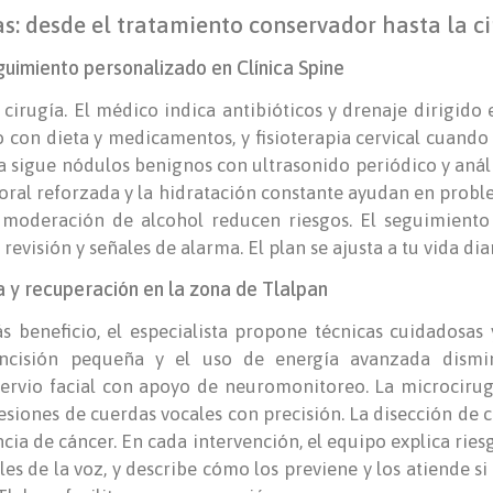
as: desde el tratamiento conservador hasta la c
guimiento personalizado en Clínica Spine
cirugía. El médico indica antibióticos y drenaje dirigido 
jo con dieta y medicamentos, y fisioterapia cervical cuand
tiva sigue nódulos benignos con ultrasonido periódico y anál
oral reforzada y la hidratación constante ayudan en proble
 moderación de alcohol reducen riesgos. El seguimiento 
revisión y señales de alarma. El plan se ajusta a tu vida diar
 y recuperación en la zona de Tlalpan
 beneficio, el especialista propone técnicas cuidadosas
a incisión pequeña y el uso de energía avanzada dism
ervio facial con apoyo de neuromonitoreo. La microcirugí
esiones de cuerdas vocales con precisión. La disección de c
cia de cáncer. En cada intervención, el equipo explica rie
 de la voz, y describe cómo los previene y los atiende si 