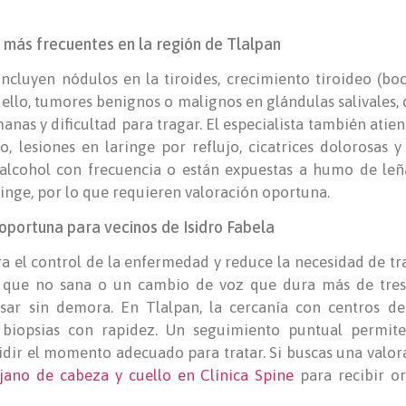
 más frecuentes en la región de Tlalpan
cluyen nódulos en la tiroides, crecimiento tiroideo (boc
llo, tumores benignos o malignos en glándulas salivales, 
nas y dificultad para tragar. El especialista también atie
, lesiones en laringe por reflujo, cicatrices dolorosas y
alcohol con frecuencia o están expuestas a humo de leñ
aringe, por lo que requieren valoración oportuna.
oportuna para vecinos de Isidro Fabela
 el control de la enfermedad y reduce la necesidad de tr
a que no sana o un cambio de voz que dura más de tre
ar sin demora. En Tlalpan, la cercanía con centros de d
 biopsias con rapidez. Un seguimiento puntual permite
idir el momento adecuado para tratar. Si buscas una valora
ujano de cabeza y cuello en Clínica Spine
para recibir or