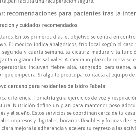
 Tlalpan facilita una recuperación segura.
r: recomendaciones para pacientes tras la inte
eración y cuidados recomendados
aros. En los primeros días, el objetivo se centra en control
ve. El médico indica analgésicos, frío local según el caso
a segunda y cuarta semana, la cicatriz madura y la funci
ganta o glándulas salivales. A mediano plazo, la meta se e
peratorias incluyen fiebre alta, sangrado persistente
lor que empeora. Si algo te preocupa, contacta al equipo de
oyo cercano para residentes de Isidro Fabela
ca diferencia. Foniatría guía ejercicios de voz y respiració
tura. Nutrición define un plan para mantener peso adecua
rés y el sueño. Estos servicios se coordinan cerca de tu casa 
les impresos y digitales, horarios flexibles y formas de 
clara mejora la adherencia y acelera tu regreso a las activ