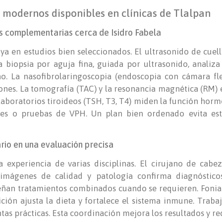
 modernos disponibles en clínicas de Tlalpan
s complementarias cerca de Isidro Fabela
ya en estudios bien seleccionados. El ultrasonido de cuel
a biopsia por aguja fina, guiada por ultrasonido, analiza
. La nasofibrolaringoscopia (endoscopia con cámara flexi
siones. La tomografía (TAC) y la resonancia magnética (RM
laboratorios tiroideos (TSH, T3, T4) miden la función horm
rales o pruebas de VPH. Un plan bien ordenado evita est
ario en una evaluación precisa
 experiencia de varias disciplinas. El cirujano de cabez
imágenes de calidad y patología confirma diagnósticos
eñan tratamientos combinados cuando se requieren. Foniat
ción ajusta la dieta y fortalece el sistema inmune. Traba
s prácticas. Esta coordinación mejora los resultados y re