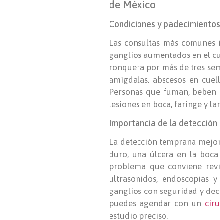
de México
Condiciones y padecimientos
Las consultas más comunes in
ganglios aumentados en el cue
ronquera por más de tres sema
amígdalas, abscesos en cuello
Personas que fuman, beben 
lesiones en boca, faringe y l
Importancia de la detección 
La detección temprana mejora
duro, una úlcera en la boc
problema que conviene revis
ultrasonidos, endoscopias y
ganglios con seguridad y dec
puedes agendar con un
cir
estudio preciso.