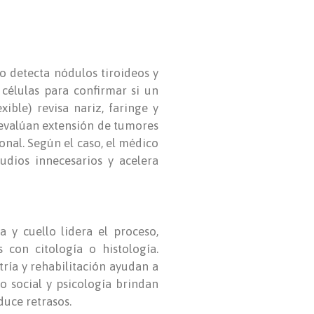
lo detecta nódulos tiroideos y
 células para confirmar si un
ble) revisa nariz, faringe y
) evalúan extensión de tumores
onal. Según el caso, el médico
udios innecesarios y acelera
a y cuello lidera el proceso,
 con citología o histología.
ría y rehabilitación ayudan a
jo social y psicología brindan
duce retrasos.