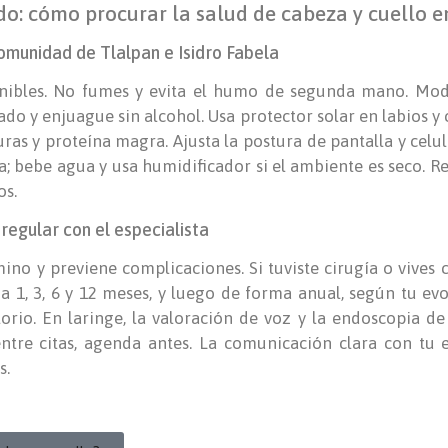
o: cómo procurar la salud de cabeza y cuello en
omunidad de Tlalpan e Isidro Fabela
enibles. No fumes y evita el humo de segunda mano. Mo
do y enjuague sin alcohol. Usa protector solar en labios y 
uras y proteína magra. Ajusta la postura de pantalla y celul
a; bebe agua y usa humidificador si el ambiente es seco. Rev
os.
regular con el especialista
no y previene complicaciones. Si tuviste cirugía o vives 
1, 3, 6 y 12 meses, y luego de forma anual, según tu evol
torio. En laringe, la valoración de voz y la endoscopia de
tre citas, agenda antes. La comunicación clara con tu 
s.