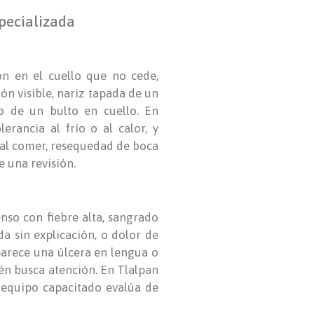
specializada
ón en el cuello que no cede,
ón visible, nariz tapada de un
o de un bulto en cuello. En
erancia al frío o al calor, y
 al comer, resequedad de boca
e una revisión.
enso con fiebre alta, sangrado
a sin explicación, o dolor de
aparece una úlcera en lengua o
én busca atención. En Tlalpan
n equipo capacitado evalúa de