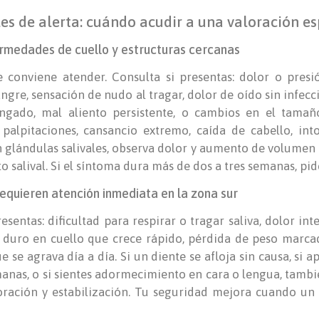
es de alerta: cuándo acudir a una valoración e
rmedades de cuello y estructuras cercanas
 conviene atender. Consulta si presentas: dolor o presi
ngre, sensación de nudo al tragar, dolor de oído sin infecci
ngado, mal aliento persistente, o cambios en el tamañ
palpitaciones, cansancio extremo, caída de cabello, intol
n glándulas salivales, observa dolor y aumento de volumen
o salival. Si el síntoma dura más de dos a tres semanas, pid
requieren atención inmediata en la zona sur
sentas: dificultad para respirar o tragar saliva, dolor int
o duro en cuello que crece rápido, pérdida de peso marcad
se agrava día a día. Si un diente se afloja sin causa, si 
manas, o si sientes adormecimiento en cara o lengua, tambi
loración y estabilización. Tu seguridad mejora cuando u