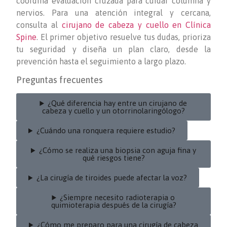
coordina evaluación cruzada para cuidar columna y
nervios. Para una atención integral y cercana,
consulta al
cirujano de cabeza y cuello en Clínica
Spine
. El primer objetivo resuelve tus dudas, prioriza
tu seguridad y diseña un plan claro, desde la
prevención hasta el seguimiento a largo plazo.
Preguntas frecuentes
¿Qué diferencia hay entre un cirujano de
cabeza y cuello y un otorrinolaringólogo?
¿Cuándo una ronquera requiere estudio?
¿Cómo se realiza una biopsia con aguja fina y
qué riesgos tiene?
¿La cirugía de tiroides puede afectar la voz?
¿Siempre necesito radioterapia o
quimioterapia después de la cirugía?
¿Cómo me preparo para una cirugía de cabeza