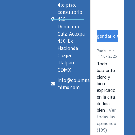
4to piso,
consultorio
455
Domicilio:
Calz. Acoxpa
430, Ex
Hacienda
Coapa,
Tlalpan,
CDMX
info@columna-
cdmx.com