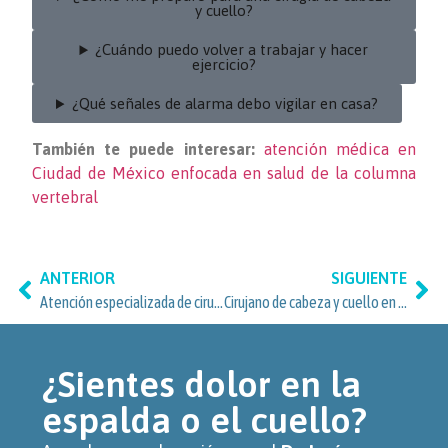
y cuello?
¿Cuándo puedo volver a trabajar y hacer
ejercicio?
¿Qué señales de alarma debo vigilar en casa?
También te puede interesar:
atención médica en
Ciudad de México enfocada en salud de la columna
vertebral
ANTERIOR
SIGUIENTE
Atención especializada de cirujano de cabeza y cuello para habitantes de San José Insurgentes, Benito Juárez
Cirujano de cabeza y cuello en Miguel Hidalgo: atención en Clínica Spine
¿Sientes dolor en la
espalda o el cuello?