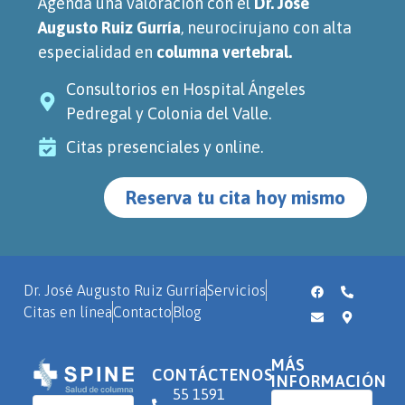
Agenda una valoración con el
Dr. José
Augusto Ruiz Gurría
, neurocirujano con alta
especialidad en
columna vertebral.
Consultorios en Hospital Ángeles
Pedregal y Colonia del Valle.
Citas presenciales y online.
Reserva tu cita hoy mismo
Dr. José Augusto Ruiz Gurría
Servicios
Citas en línea
Contacto
Blog
MÁS
CONTÁCTENOS
INFORMACIÓN
55 1591