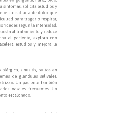
tes en garganta, nariz, oído,
ra síntomas, solicita estudios y
ebe consultar ante dolor que
cultad para tragar o respirar,
ioridades según la intensidad,
puesta al tratamiento y reduce
cha al paciente, explora con
 acelera estudios y mejora la
alérgica, sinusitis, bultos en
emas de glándulas salivales,
atrizan. Un paciente también
ados nasales frecuentes. Un
iento escalonado.