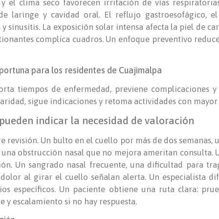
 y el clima seco favorecen irritación de vías respiratoria
e laringe y cavidad oral. El reflujo gastroesofágico, e
 sinusitis. La exposición solar intensa afecta la piel de c
tionantes complica cuadros. Un enfoque preventivo reduc
oportuna para los residentes de Cuajimalpa
orta tiempos de enfermedad, previene complicaciones y
laridad, sigue indicaciones y retoma actividades con mayor
pueden indicar la necesidad de valoración
re revisión. Un bulto en el cuello por más de dos semanas,
 una obstrucción nasal que no mejora ameritan consulta. 
ón. Un sangrado nasal frecuente, una dificultad para tr
dolor al girar el cuello señalan alerta. Un especialista d
os específicos. Un paciente obtiene una ruta clara: pru
 y escalamiento si no hay respuesta.