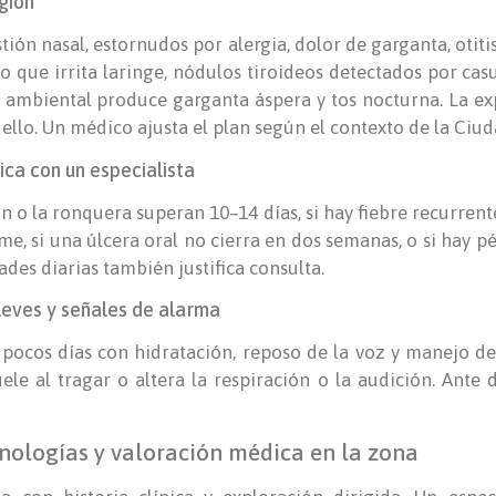
gión
ón nasal, estornudos por alergia, dolor de garganta, otitis
jo que irrita laringe, nódulos tiroideos detectados por ca
d ambiental produce garganta áspera y tos nocturna. La ex
uello. Un médico ajusta el plan según el contexto de la Ciu
ca con un especialista
ón o la ronquera superan 10–14 días, si hay fiebre recurrent
rme, si una úlcera oral no cierra en dos semanas, o si hay p
des diarias también justifica consulta.
leves y señales de alarma
pocos días con hidratación, reposo de la voz y manejo de
ele al tragar o altera la respiración o la audición. Ante 
cnologías y valoración médica en la zona