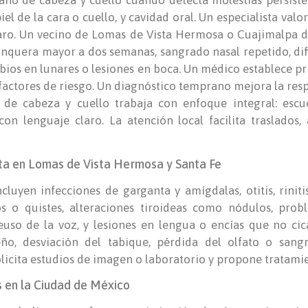
ano de cabeza y cuello cuando detecta molestias persisten
piel de la cara o cuello, y cavidad oral. Un especialista valo
aro. Un vecino de Lomas de Vista Hermosa o Cuajimalpa d
ronquera mayor a dos semanas, sangrado nasal repetido, difi
bios en lunares o lesiones en boca. Un médico establece pr
 factores de riesgo. Un diagnóstico temprano mejora la res
 de cabeza y cuello trabaja con enfoque integral: escu
on lenguaje claro. La atención local facilita traslados,
lta en Lomas de Vista Hermosa y Santa Fe
yen infecciones de garganta y amígdalas, otitis, rinitis 
os o quistes, alteraciones tiroideas como nódulos, probl
euso de la voz, y lesiones en lengua o encías que no cic
ño, desviación del tabique, pérdida del olfato o sangr
solicita estudios de imagen o laboratorio y propone tratam
s en la Ciudad de México