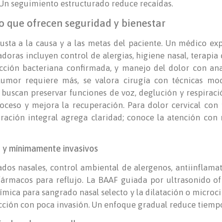
. Un seguimiento estructurado reduce recaídas.
 que ofrecen seguridad y bienestar
sta a la causa y a las metas del paciente. Un médico expl
doras incluyen control de alergias, higiene nasal, terapia 
ección bacteriana confirmada, y manejo del dolor con an
mor requiere más, se valora cirugía con técnicas mo
buscan preservar funciones de voz, deglución y respiraci
oceso y mejora la recuperación. Para dolor cervical con 
oración integral agrega claridad; conoce la atención con
 y mínimamente invasivos
ados nasales, control ambiental de alergenos, antiinflamat
 fármacos para reflujo. La BAAF guiada por ultrasonido 
ímica para sangrado nasal selecto y la dilatación o micro
cción con poca invasión. Un enfoque gradual reduce tiemp