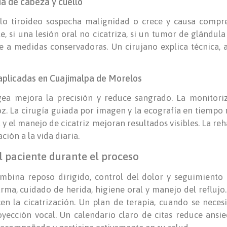
ía de cabeza y cuello
ulo tiroideo sospecha malignidad o crece y causa compre
 si una lesión oral no cicatriza, si un tumor de glándula sa
a medidas conservadoras. Un cirujano explica técnica, a
aplicadas en Cuajimalpa de Morelos
gea mejora la precisión y reduce sangrado. La monitori
voz. La cirugía guiada por imagen y la ecografía en tiempo 
a y el manejo de cicatriz mejoran resultados visibles. La r
ción a la vida diaria.
 paciente durante el proceso
mbina reposo dirigido, control del dolor y seguimiento
rma, cuidado de herida, higiene oral y manejo del reflujo
en la cicatrización. Un plan de terapia, cuando se neces
royección vocal. Un calendario claro de citas reduce ans