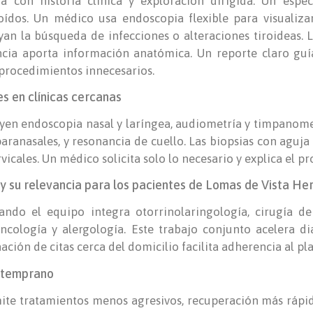
a con historia clínica y exploración dirigida. Un espec
 oídos. Un médico usa endoscopia flexible para visualiza
oyan la búsqueda de infecciones o alteraciones tiroideas.
ncia aporta información anatómica. Un reporte claro guía
 procedimientos innecesarios.
es en clínicas cercanas
yen endoscopia nasal y laríngea, audiometría y timpanomet
aranasales, y resonancia de cuello. Las biopsias con aguja
icales. Un médico solicita solo lo necesario y explica el p
a y su relevancia para los pacientes de Lomas de Vista H
ando el equipo integra otorrinolaringología, cirugía de 
oncología y alergología. Este trabajo conjunto acelera dia
ción de citas cerca del domicilio facilita adherencia al pla
o temprano
ite tratamientos menos agresivos, recuperación más rápid