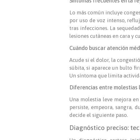
Síntomas frecuentes en la re
Lo más común incluye congesti
por uso de voz intenso, reflu
tras infecciones. La sequeda
lesiones cutáneas en cara y c
Cuándo buscar atención médi
Acude si el dolor, la congesti
súbita, si aparece un bulto fi
Un síntoma que limita activida
Diferencias entre molestias 
Una molestia leve mejora en 
persiste, empeora, sangra, du
decide el siguiente paso.
Diagnóstico preciso: te