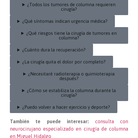
¿Todos los tumores de columna requieren
cirugía?
¿Qué síntomas indican urgencia médica?
¿Qué riesgos tiene la cirugía de tumores en
columna?
¿Cuánto dura la recuperación?
¿La cirugía quita el dolor por completo?
¿Necesitaré radioterapia o quimioterapia
después?
¿Cómo se estabiliza la columna durante la
cirugía?
¿Puedo volver a hacer ejercicio y deporte?
También te puede interesar:
consulta con
neurocirujano especializado en cirugía de columna
en Miguel Hidalgo