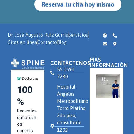
Reserva tu cita hoy mismo
Dr. José Augusto Ruiz Gurría
Servicios
Citas en línea
Contacto
Blog
MÁS
CONTÁCTENOS
INFORMACIÓN
55 1591
7280
Hospital
Ángeles
Metropolitano
Torre Platino,
2do piso,
consultorio
1202