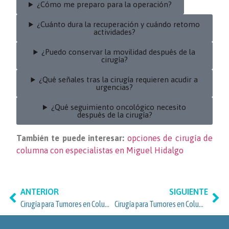
¿Cómo me preparo para la operación?
¿Cuánto dura la recuperación y cuándo retomo
actividades?
¿Puedo conservar la movilidad después de la
cirugía?
¿Qué señales tras la cirugía requieren acudir a
urgencias?
¿Qué seguimiento oncológico necesito
después de la cirugía?
También te puede interesar:
opciones de cirugía de
columna con especialistas en Miguel Hidalgo
ANTERIOR
SIGUIENTE
Cirugía para Tumores en Columna Vertebral en Lomas de Chapultepec, Miguel Hidalgo
Cirugía para Tumores en Columna Vertebral en Roma Norte y Cuauhtémoc, Ciudad de México