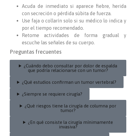
Acuda de inmediato si aparece fiebre, herida
con secreción o pérdida súbita de fuerza.
Use faja o collarín solo si su médico lo indica y
por el tiempo recomendado.
Retome actividades de forma gradual y
escuche las señales de su cuerpo.
Preguntas frecuentes
¿Cuándo debo consultar por dolor de espalda
que podría relacionarse con un tumor?
¿Qué estudios confirman un tumor vertebral?
¿Siempre se requiere cirugía?
¿Qué riesgos tiene la cirugía de columna por
tumor?
¿En qué consiste la cirugía mínimamente
invasiva?