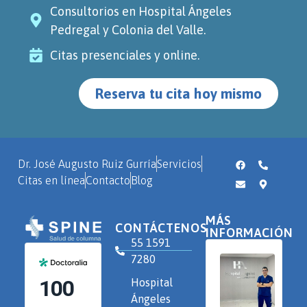
Consultorios en Hospital Ángeles
Pedregal y Colonia del Valle.
Citas presenciales y online.
Reserva tu cita hoy mismo
Dr. José Augusto Ruiz Gurría
Servicios
Citas en línea
Contacto
Blog
MÁS
CONTÁCTENOS
INFORMACIÓN
55 1591
7280
Hospital
Ángeles