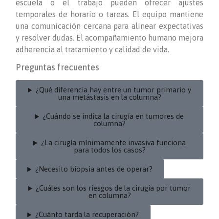
escuela o el trabajo pueden ofrecer ajustes
temporales de horario o tareas. El equipo mantiene
una comunicación cercana para alinear expectativas
y resolver dudas. El acompañamiento humano mejora
adherencia al tratamiento y calidad de vida.
Preguntas frecuentes
¿Qué diferencia hay entre un tumor primario y
una metástasis en la columna?
¿Cuándo se indica la cirugía en tumores de
columna?
¿La cirugía mínimamente invasiva funciona
para todos los casos?
¿Necesito biopsia antes de operar?
¿Cuáles son los riesgos de la cirugía por tumor
en columna?
¿Cuánto tarda la recuperación?