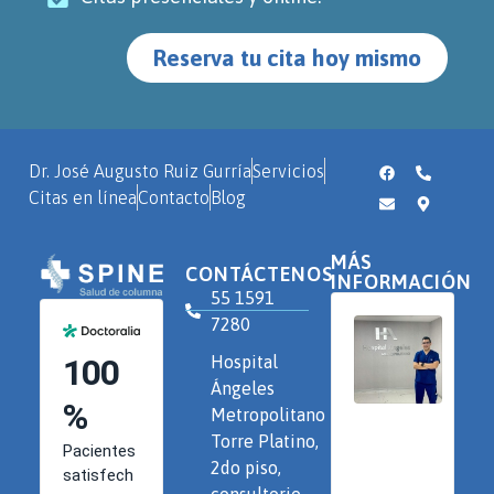
Reserva tu cita hoy mismo
Dr. José Augusto Ruiz Gurría
Servicios
Citas en línea
Contacto
Blog
MÁS
CONTÁCTENOS
INFORMACIÓN
55 1591
7280
Hospital
Ángeles
Metropolitano
Torre Platino,
2do piso,
consultorio