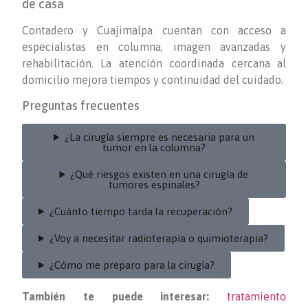
de casa
Contadero y Cuajimalpa cuentan con acceso a
especialistas en columna, imagen avanzadas y
rehabilitación. La atención coordinada cercana al
domicilio mejora tiempos y continuidad del cuidado.
Preguntas frecuentes
¿La cirugía siempre es necesaria para un
tumor en la columna?
¿Qué riesgos existen en una cirugía de
tumores espinales?
¿Cuánto tiempo tarda la recuperación?
¿Voy a necesitar radioterapia o quimioterapia?
¿Cómo me preparo para la cirugía?
También te puede interesar:
tratamiento