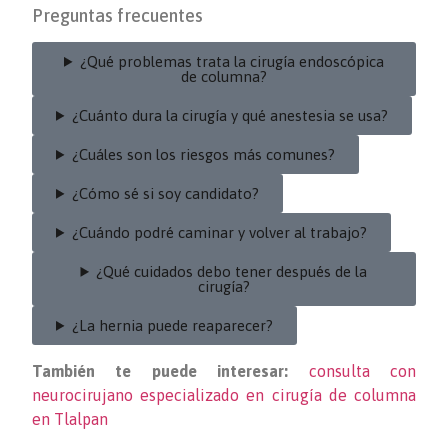
Preguntas frecuentes
¿Qué problemas trata la cirugía endoscópica
de columna?
¿Cuánto dura la cirugía y qué anestesia se usa?
¿Cuáles son los riesgos más comunes?
¿Cómo sé si soy candidato?
¿Cuándo podré caminar y volver al trabajo?
¿Qué cuidados debo tener después de la
cirugía?
¿La hernia puede reaparecer?
También te puede interesar:
consulta con
neurocirujano especializado en cirugía de columna
en Tlalpan