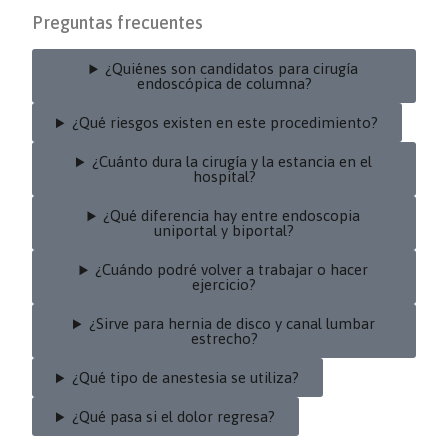
Preguntas frecuentes
¿Quiénes son candidatos para cirugía
endoscópica de columna?
¿Qué riesgos existen en este procedimiento?
¿Cuánto dura la cirugía y la estancia en el
hospital?
¿Qué diferencia hay entre endoscopia
uniportal y biportal?
¿Cuándo podré volver a trabajar o hacer
ejercicio?
¿Sirve para hernia de disco y canal lumbar
estrecho?
¿Qué tipo de anestesia se utiliza?
¿Qué pasa si el dolor regresa?