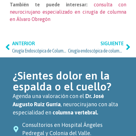
También te puede interesar:
consulta con
neurocirujano especializado en cirugía de columna
en Álvaro Obregón
ANTERIOR
SIGUIENTE
Cirugía Endoscópica de Columna Vertebral: Lo que los vecinos de la zona Florida – Álvaro Obregón deben saber
Cirugía endoscópica de columna vertebral: qué considerar si vives en Guadalupe Inn, Álvaro Obregón
¿Sientes dolor en la
espalda o el cuello?
Agenda una valoración con el
Dr. José
Augusto Ruiz Gurría
, neurocirujano con alta
especialidad en
columna vertebral.
Consultorios en Hospital Ángeles
Pedregal y Colonia del Valle.