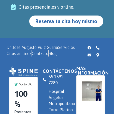
Citas presenciales y online.
Reserva tu cita hoy mismo
Dr. José Augusto Ruiz Gurría
Servicios
Citas en línea
Contacto
Blog
MÁS
CONTÁCTENOS
INFORMACIÓN
55 1591
7280
Hospital
Ángeles
Metropolitano
Torre Platino,