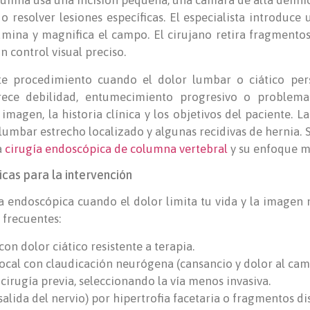
lumna usa una incisión pequeña, una cámara de alta definic
o resolver lesiones específicas. El especialista introduce
umina y magnifica el campo. El cirujano retira fragmentos
n control visual preciso.
te procedimiento cuando el dolor lumbar o ciático pers
ece debilidad, entumecimiento progresivo o problema
magen, la historia clínica y los objetivos del paciente. La
 lumbar estrecho localizado y algunas recidivas de hernia
a
cirugía endoscópica de columna vertebral
y su enfoque m
icas para la intervención
ía endoscópica cuando el dolor limita tu vida y la imagen
 frecuentes:
on dolor ciático resistente a terapia.
ocal con claudicación neurógena (cansancio y dolor al cami
 cirugía previa, seleccionando la vía menos invasiva.
lida del nervio) por hipertrofia facetaria o fragmentos dis