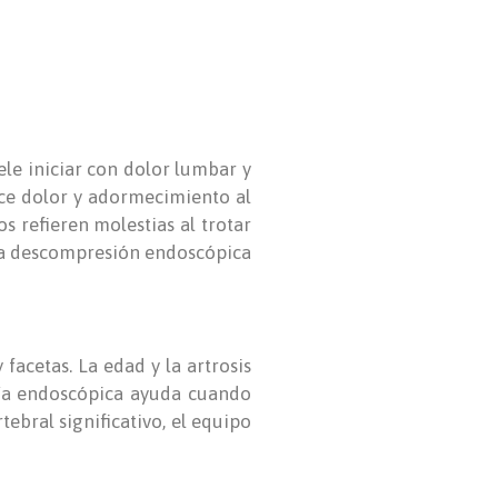
uele iniciar con dolor lumbar y
uce dolor y adormecimiento al
s refieren molestias al trotar
i la descompresión endoscópica
facetas. La edad y la artrosis
gía endoscópica ayuda cuando
ebral significativo, el equipo