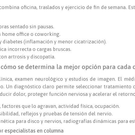
ombina oficina, traslados y ejercicio de fin de semana. E
oras sentado sin pausas.
 home office o coworking.
 diabetes (inflamación y menor cicatrización).
ca incorrecta o cargas bruscas.
n artrosis y discopatía.
: cómo se determina la mejor opción para cada 
clínica, examen neurológico y estudios de imagen. El méd
ado. Un diagnóstico claro permite seleccionar tratamient
ducir dolor, proteger función nerviosa y acelerar el retorno
r, factores que lo agravan, actividad física, ocupación.
ibilidad, reflejos y pruebas de tensión del nervio.
tica para disco y nervios, radiografías dinámicas para est
or especialistas en columna