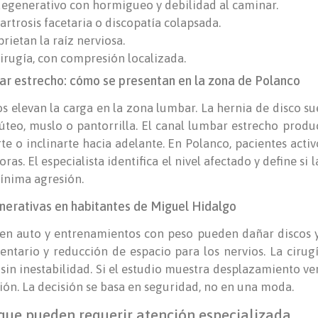
egenerativo con hormigueo y debilidad al caminar.
artrosis facetaria o discopatía colapsada.
rietan la raíz nerviosa.
cirugía, con compresión localizada.
bar estrecho: cómo se presentan en la zona de Polanco
gos elevan la carga en la zona lumbar. La hernia de disco s
úteo, muslo o pantorrilla. El canal lumbar estrecho prod
e o inclinarte hacia adelante. En Polanco, pacientes activo
ras. El especialista identifica el nivel afectado y define s
mínima agresión.
nerativas en habitantes de Miguel Hidalgo
 en auto y entrenamientos con peso pueden dañar discos y 
ntario y reducción de espacio para los nervios. La ciru
sin inestabilidad. Si el estudio muestra desplazamiento vert
ción. La decisión se basa en seguridad, no en una moda.
que pueden requerir atención especializada