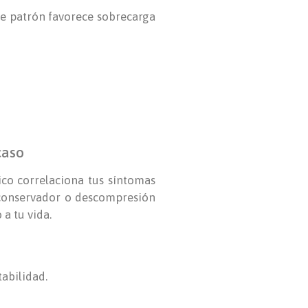
ste patrón favorece sobrecarga
caso
ico correlaciona tus síntomas
o conservador o descompresión
 a tu vida.
abilidad.