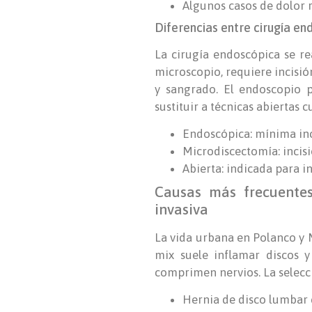
Algunos casos de dolor r
Diferencias entre cirugía en
La cirugía endoscópica se r
microscopio, requiere incisió
y sangrado. El endoscopio p
sustituir a técnicas abiertas 
Endoscópica: mínima inci
Microdiscectomía: incis
Abierta: indicada para 
Causas más frecuente
invasiva
La vida urbana en Polanco y M
mix suele inflamar discos y
comprimen nervios. La selecci
Hernia de disco lumbar e