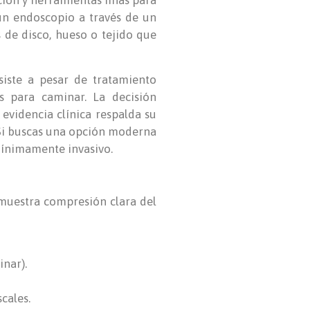
ión y herramientas finas para
 un endoscopio a través de un
 de disco, hueso o tejido que
iste a pesar de tratamiento
s para caminar. La decisión
 evidencia clínica respalda su
. Si buscas una opción moderna
ínimamente invasivo.
 muestra compresión clara del
nar).
cales.