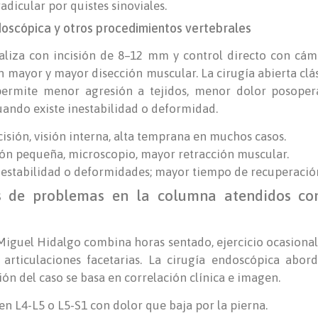
adicular por quistes sinoviales.
doscópica y otros procedimientos vertebrales
ealiza con incisión de 8–12 mm y control directo con cám
n mayor y mayor disección muscular. La cirugía abierta cl
ermite menor agresión a tejidos, menor dolor posopera
cuando existe inestabilidad o deformidad.
sión, visión interna, alta temprana en muchos casos.
ión pequeña, microscopio, mayor retracción muscular.
inestabilidad o deformidades; mayor tiempo de recuperació
s de problemas en la columna atendidos co
iguel Hidalgo combina horas sentado, ejercicio ocasional 
 articulaciones facetarias. La cirugía endoscópica abor
ón del caso se basa en correlación clínica e imagen.
n L4-L5 o L5-S1 con dolor que baja por la pierna.