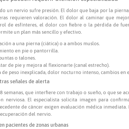
do un nervio sufre presión. El dolor que baja por la piern
leras requieren valoración. El dolor al caminar que mejor
rol de esfínteres, el dolor con fiebre o la pérdida de fu
rmite un plan más sencillo y efectivo.
ción a una pierna (ciática) o a ambos muslos.
ento en pie o pantorrilla.
puntas o talones.
ar de pie y mejora al flexionarte (canal estrecho).
da de peso inexplicada, dolor nocturno intenso, cambios en e
tras señales de alerta
 8 semanas, que interfiere con trabajo o sueño, o que se
n nerviosa. El especialista solicita imagen para confirm
tecedente de cáncer exigen evaluación médica inmediata.
recuperación del nervio.
en pacientes de zonas urbanas