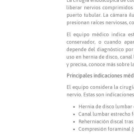
La cirugía endoscópica de co
liberar nervios comprimidos 
puerto tubular. La cámara il
presionan raíces nerviosas, co
El equipo médico indica es
conservador, o cuando apar
depende del diagnóstico por i
uso en hernia de disco, canal
y precisa, conoce más sobre l
Principales indicaciones méd
El equipo considera la cirug
nervio. Estas son indicaciones
Hernia de disco lumbar c
Canal lumbar estrecho f
Reherniación discal tras
Compresión foraminal (sa