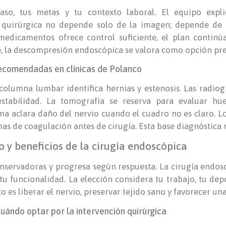
caso, tus metas y tu contexto laboral. El equipo expl
n quirúrgica no depende solo de la imagen; depende de
edicamentos ofrece control suficiente, el plan continúa s
e, la descompresión endoscópica se valora como opción pre
recomendadas en clínicas de Polanco
olumna lumbar identifica hernias y estenosis. Las radiog
estabilidad. La tomografía se reserva para evaluar hu
ma aclara daño del nervio cuando el cuadro no es claro. L
as de coagulación antes de cirugía. Esta base diagnóstica 
 y beneficios de la cirugía endoscópica
onservadoras y progresa según respuesta. La cirugía endosc
tu funcionalidad. La elección considera tu trabajo, tu dep
ico es liberar el nervio, preservar tejido sano y favorecer u
ándo optar por la intervención quirúrgica