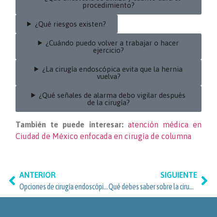
procedimiento?
¿Qué riesgos existen?
¿Cuándo puedo volver a trabajar o hacer
ejercicio?
¿La cirugía endoscópica evita que la hernia
vuelva?
¿Qué señales de alarma debo vigilar después
de la cirugía?
También te puede interesar:
atención médica en
Ciudad de México enfocada en cirugía de columna
ANTERIOR
SIGUIENTE
Opciones de cirugía endoscópica de columna para Lomas de Vista Hermosa
Qué debes saber sobre la cirugía de columna con monitoreo neurofisiológico en Benito Juárez para pacientes de Del Valle Norte