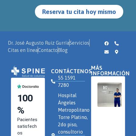
Reserva tu cita hoy mismo
Dr. José Augusto Ruiz Gurría
Servicios
Citas en línea
Contacto
Blog
MÁS
CONTÁCTENOS
INFORMACIÓN
55 1591
7280
Hospital
Ángeles
Metropolitano
Torre Platino,
2do piso,
consultorio