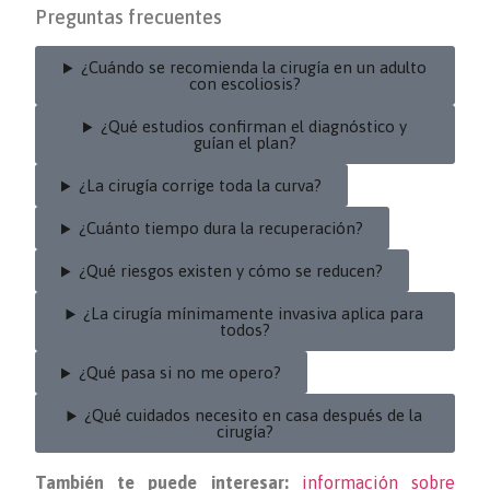
Preguntas frecuentes
¿Cuándo se recomienda la cirugía en un adulto
con escoliosis?
¿Qué estudios confirman el diagnóstico y
guían el plan?
¿La cirugía corrige toda la curva?
¿Cuánto tiempo dura la recuperación?
¿Qué riesgos existen y cómo se reducen?
¿La cirugía mínimamente invasiva aplica para
todos?
¿Qué pasa si no me opero?
¿Qué cuidados necesito en casa después de la
cirugía?
También te puede interesar:
información sobre