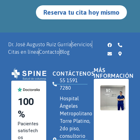
Reserva tu cita hoy mismo
Dr. José Augusto Ruiz Gurría
Servicios
Citas en línea
Contacto
Blog
MÁS
CONTÁCTENOS
INFORMACIÓN
55 1591
7280
Hospital
Ángeles
Metropolitano
Torre Platino,
2do piso,
consultorio