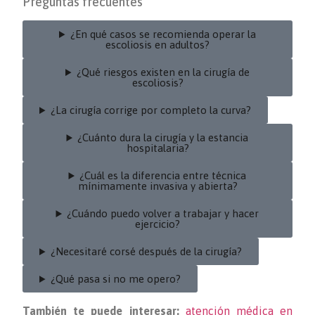
Preguntas frecuentes
¿En qué casos se recomienda operar la
escoliosis en adultos?
¿Qué riesgos existen en la cirugía de
escoliosis?
¿La cirugía corrige por completo la curva?
¿Cuánto dura la cirugía y la estancia
hospitalaria?
¿Cuál es la diferencia entre técnica
mínimamente invasiva y abierta?
¿Cuándo puedo volver a trabajar y hacer
ejercicio?
¿Necesitaré corsé después de la cirugía?
¿Qué pasa si no me opero?
También te puede interesar:
atención médica en