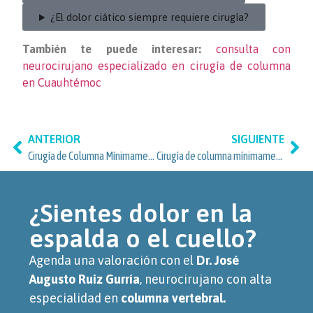
¿El dolor ciático siempre requiere cirugía?
También te puede interesar:
consulta con
neurocirujano especializado en cirugía de columna
en Cuauhtémoc
ANTERIOR
SIGUIENTE
Cirugía de Columna Mínimamente Invasiva en Roma Sur y Cuauhtémoc
Cirugía de columna mínimamente invasiva: lo que debes considerar si vives en la zona de Florida, Álvaro Obregón
¿Sientes dolor en la
espalda o el cuello?
Agenda una valoración con el
Dr. José
Augusto Ruiz Gurría
, neurocirujano con alta
especialidad en
columna vertebral.