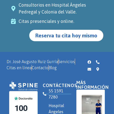
Consultorios en Hospital Ángeles
Pedregal y Colonia del Valle.
Citas presenciales y online.
Reserva tu cita hoy mismo
Dr. José Augusto Ruiz Gurría
Servicios
Citas en línea
Contacto
Blog
MÁS
CONTÁCTENOS
INFORMACIÓN
55 1591
7280
Hospital
Ángeles