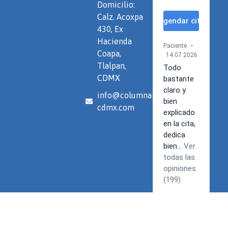
Domicilio:
Calz. Acoxpa
430, Ex
Hacienda
Coapa,
Tlalpan,
CDMX
info@columna-
cdmx.com