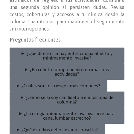
una segunda opinión si persisten dudas. Revisa
costos, coberturas y accesos a tu clínica desde la
colonia Cuauhtémoc para mantener el seguimiento
sin interrupciones.
Preguntas frecuentes
¿Qué diferencia hay entre cirugía abierta y
mínimamente invasiva?
¿En cuánto tiempo puedo retomar mis
actividades?
¿Cuáles son los riesgos más comunes?
¿Cómo sé si soy candidato a endoscopia de
columna?
¿La cirugía mínimamente invasiva sirve para
canal lumbar estrecho?
¿Qué estudios debo llevar a consulta?