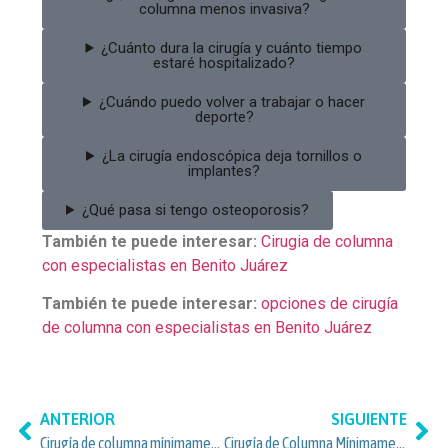
columna menos invasiva?
¿Cuánto dura la cirugía y cuánto tiempo
estaré hospitalizado?
¿Cuándo puedo volver a trabajar o hacer
deporte?
¿La cirugía endoscópica deja tornillos o
implantes?
¿Qué pasa si tengo osteoporosis?
También te puede interesar:
Cirugia de columna
con especialistas en Benito Juárez
También te puede interesar:
opciones de cirugía
de columna con especialistas en Benito Juárez
ANTERIOR
SIGUIENTE
Cirugía de columna mínimamente invasiva: alternativas para pacientes de Benito Juárez y Del Valle Centro
Cirugía de Columna Mínimamente Invasiva en Nápoles y Benito Juárez, CDMX