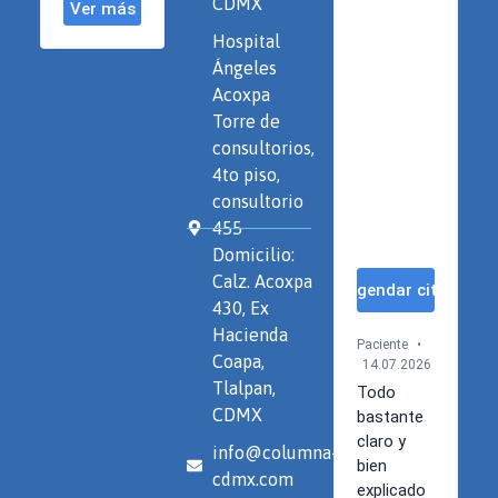
CDMX
Hospital
Ángeles
Acoxpa
Torre de
consultorios,
4to piso,
consultorio
455
Domicilio:
Calz. Acoxpa
430, Ex
Hacienda
Coapa,
Tlalpan,
CDMX
info@columna-
cdmx.com