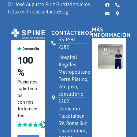
Dr. José Augusto Ruiz Gurría
Servicios
Citas en línea
Contacto
Blog
MÁS
CONTÁCTENOS
INFORMACIÓN
55 1591
7280
Hospital
Ángeles
Metropolitano
Torre Platino,
2do piso,
consultorio
1202
Domicilio:
Tlacotalpan
59, Roma Sur,
Cuauhtémoc,