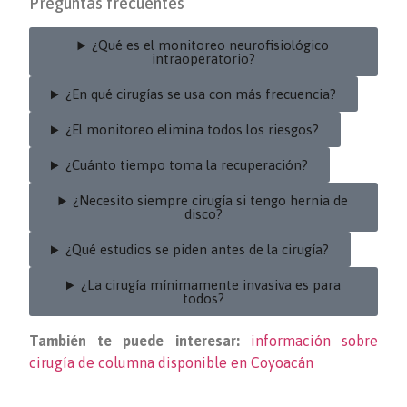
Preguntas frecuentes
¿Qué es el monitoreo neurofisiológico
intraoperatorio?
¿En qué cirugías se usa con más frecuencia?
¿El monitoreo elimina todos los riesgos?
¿Cuánto tiempo toma la recuperación?
¿Necesito siempre cirugía si tengo hernia de
disco?
¿Qué estudios se piden antes de la cirugía?
¿La cirugía mínimamente invasiva es para
todos?
También te puede interesar:
información sobre
cirugía de columna disponible en Coyoacán